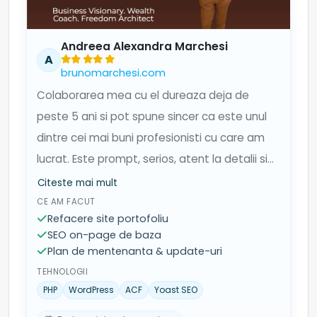
Andreea Alexandra Marchesi
A
brunomarchesi.com
Colaborarea mea cu el dureaza deja de
peste 5 ani si pot spune sincer ca este unul
dintre cei mai buni profesionisti cu care am
lucrat. Este prompt, serios, atent la detalii si
mereu gata sa gaseasca solutii eficiente.
Citeste mai mult
Preturile sunt corecte si transparente, iar
CE AM FACUT
Refacere site portofoliu
calitatea muncii este excelenta.
SEO on-page de baza
Plan de mentenanta & update-uri
TEHNOLOGII
PHP
WordPress
ACF
Yoast SEO