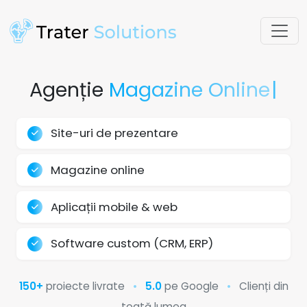
Agenție
Mag
|
Site-uri de prezentare
Magazine online
Aplicații mobile & web
Software custom (CRM, ERP)
150+
proiecte livrate
•
5.0
pe Google
•
Clienți din
toată lumea