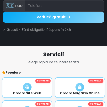
🇷🇴
+40
Verifică gratuit
✓ Gratuit
✓ Fără obligații
✓ Răspuns în 24h
Servicii
Alege rapid ce te interesează
Populare
POPULAR
POPULAR
Creare Site Web
Creare Magazin Online
POPULAR
POPULAR