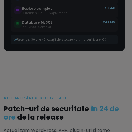
Backup complet
4.2 GB
Duminică 02:00 · Săptămânal
Database MySQL
244 MB
Ieri 03:00 · Complet
Retenție: 30 zile · 3 locații de stocare · Ultima verificare: OK
ACTUALIZĂRI & SECURITATE
Patch-uri de securitate
în 24 de
ore
de la release
Actualizăm WordPress, PHP, plugin-uri și teme