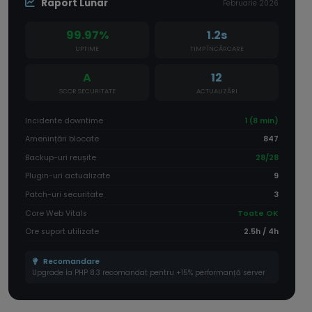
Raport Lunar
Februarie 2026
99.97%
1.2s
UPTIME
TIMP ÎNCĂRCARE
A
12
SCOR SECURITATE
ACTUALIZĂRI
Incidente downtime
1 (8 min)
Amenințări blocate
847
Backup-uri reușite
28/28
Plugin-uri actualizate
9
Patch-uri securitate
3
Core Web Vitals
Toate OK
Ore suport utilizate
2.5h / 4h
Recomandare
Upgrade la PHP 8.3 recomandat pentru +15% performanță server