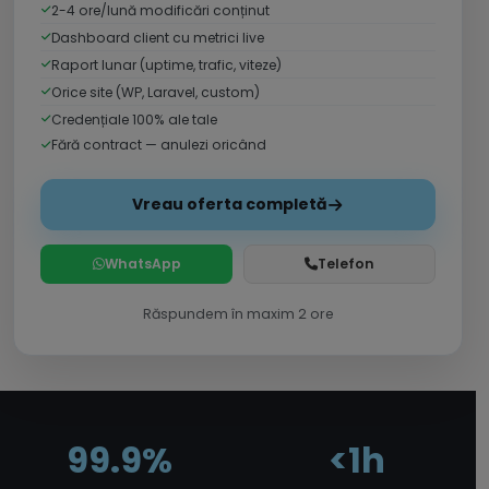
2-4 ore/lună modificări conținut
Dashboard client cu metrici live
Raport lunar (uptime, trafic, viteze)
Orice site (WP, Laravel, custom)
Credențiale 100% ale tale
Fără contract — anulezi oricând
Vreau oferta completă
WhatsApp
Telefon
Răspundem în maxim 2 ore
99.9%
<1h