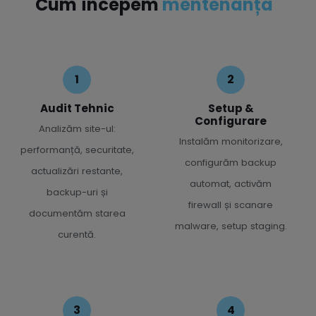
Cum începem
mentenanța
Audit Tehnic
Setup &
Configurare
Analizăm site-ul:
Instalăm monitorizare,
performanță, securitate,
configurăm backup
actualizări restante,
automat, activăm
backup-uri și
firewall și scanare
documentăm starea
malware, setup staging.
curentă.