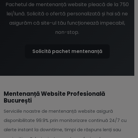
Pachetul de mentenanță website pleacă de la 750
lei/lună. Solicită o ofertă personalizată și hai să ne
asigurăm că site-ul tău funcționează impecabil,
non-stop.
Solicită pachet mentenanță
Mentenanță Website Profesională
București
Serviciile noastre de mentenanță website asigură
disponibilitate 99.9% prin monitorizare continuă 24/7 cu
alerte instant la downtime, timpi de răspuns lenți sau