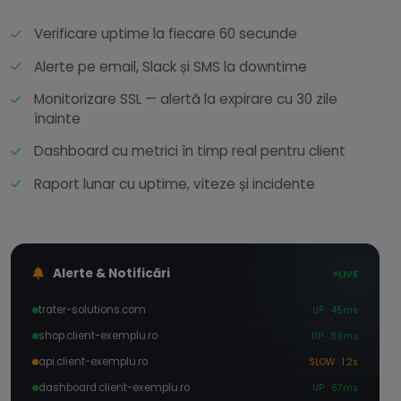
Verificare uptime la fiecare 60 secunde
Alerte pe email, Slack și SMS la downtime
Monitorizare SSL — alertă la expirare cu 30 zile
înainte
Dashboard cu metrici în timp real pentru client
Raport lunar cu uptime, viteze și incidente
Alerte & Notificări
LIVE
trater-solutions.com
UP · 45ms
shop.client-exemplu.ro
UP · 89ms
api.client-exemplu.ro
SLOW · 1.2s
dashboard.client-exemplu.ro
UP · 67ms