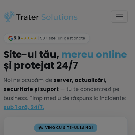
5.0
★★★★★
|
50+ site-uri gestionate
Site-ul tău,
mereu online
și protejat 24/7
Noi ne ocupăm de
server, actualizări,
securitate și suport
— tu te concentrezi pe
business. Timp mediu de răspuns la incidente:
sub 1 oră, 24/7.
VINO CU SITE-UL LA NOI