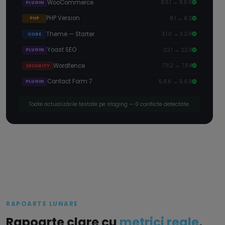
WooCommerce
8.5.1 → 8.6.0
PLUGIN
PHP Version
8.1 → 8.2
PHP
Theme — Starter
3.1.0 → 3.2.0
CORE
Yoast SEO
22.1 → 22.3
PLUGIN
Wordfence
7.11.2 → 7.11.4
SECURITY
Contact Form 7
5.8.6 → 5.9.0
PLUGIN
Toate actualizările testate pe staging — 0 conflicte detectate
RAPOARTE LUNARE
Rapoarte clare cu
metrici reale
,