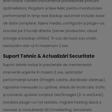
erori critice. Folosim instrumente profesionale precum
UptimeRobot, Pingdom și New Relic pentru monitorizare
performanță în timp real. Backup automat include: baze
de date complete, fișiere media, configurări și plugin-uri,
stocate pe 3 locații diferite (server production, cloud
storage și backup offsite). În caz de hack sau crash,
restaurăm site-ul în maximum 2 ore.
Suport Tehnic & Actualizări Securitate
Suport tehnic inclus în pachetele de mentenanță:
intervenții urgente în maxim 2 ore, optimizări
performanță lunare (imagini, cache, database cleanup),
rapoarte mensuale cu uptime, viteze de încărcare, trafic
și conversii, update conținut text/imagini (2-4 ore/lună),
instalare plugin-uri noi testate, migrare hosting dacă e
necesar și consultanță SEO/marketing. Securitate