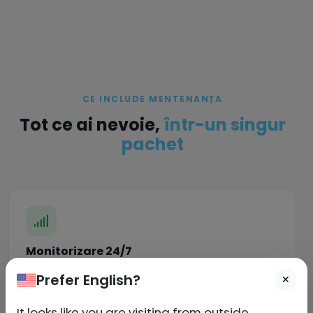
CE INCLUDE MENTENANȚA
Tot ce ai nevoie,
într-un singur
pachet
Monitorizare 24/7
Verificare uptime la fiecare 60 secunde cu alerte
Prefer English?
✕
instant pe email, Slack și SMS la orice anomalie.
It looks like you are visiting from outside