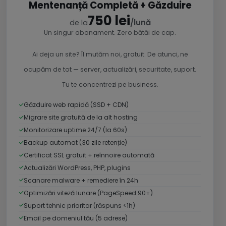
Mentenanță Completă + Găzduire
750 lei
/lună
de la
Un singur abonament. Zero bătăi de cap.
Ai deja un site? Îl mutăm noi, gratuit. De atunci, ne
ocupăm de tot — server, actualizări, securitate, suport.
Tu te concentrezi pe business.
Găzduire web rapidă (SSD + CDN)
Migrare site gratuită de la alt hosting
Monitorizare uptime 24/7 (la 60s)
Backup automat (30 zile retenție)
Certificat SSL gratuit + reînnoire automată
Actualizări WordPress, PHP, plugins
Scanare malware + remediere în 24h
Optimizări viteză lunare (PageSpeed 90+)
Suport tehnic prioritar (răspuns <1h)
Email pe domeniul tău (5 adrese)