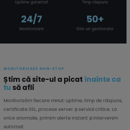
Uptime garantat
Timp răspuns
24/7
50+
Monitorizare
Site-uri gestionate
MONITORIZARE NON-STOP
Știm că site-ul a picat
înainte ca
tu
să afli
Monitorizăm fiecare minut: uptime, timp de răspuns,
certificate SSL, procese server și servicii critice. La
orice anomalie, primim alerte instant și intervenim
automat.