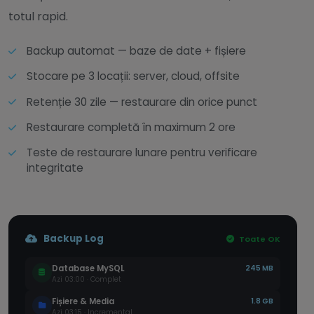
totul rapid.
Backup automat — baze de date + fișiere
Stocare pe 3 locații: server, cloud, offsite
Retenție 30 zile — restaurare din orice punct
Restaurare completă în maximum 2 ore
Teste de restaurare lunare pentru verificare
integritate
Backup Log
Toate OK
Database MySQL
245 MB
Azi 03:00 · Complet
Fișiere & Media
1.8 GB
Azi 03:15 · Incremental