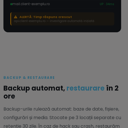
mail.client-exemplu.ro
UP · 34ms
ALERTĂ: Timp răspuns crescut
api.client-exemplu.ro — investigare automată inițiată
BACKUP & RESTAURARE
Backup automat,
restaurare
în 2
ore
Backup-urile rulează automat: baze de date, fișiere,
configurări și media. Stocate pe 3 locații separate cu
retenție 30 zile. În caz de hack sau crash, restaurăm