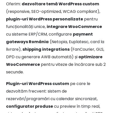
(responsive, SEO-optimized, WCAG compliant),
plugin-uri WordPress personalizate
pentru
funcționalități unice,
integrare WooCommerce
cu sisteme ERP/CRM, configurare
payment
gateways România
(Netopia, Euplatesc, card la
livrare),
shipping integrations
(FanCourier, GLS,
DPD cu generare AWB automată) și
optimizare
WooCommerce
pentru viteze de încărcare sub 2
secunde.
Plugin-uri WordPress custom
pe care le
dezvoltăm frecvent: sistem de
rezervări/programări cu calendar sincronizat,
configurator produse
cu preview în timp real,
sistem de oferte personalizate pentru clienți B2B,
membership site
cu conținut restricționat și